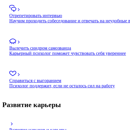
Отрепетировать интервью
Научим проходить собеседование и отвечать на неудобные
Вылечить синдром самозванца
Карьерный психолог поможет чувствовать себя увереннее
Справиться с выгоранием
Психолог поддержит, если не осталось сил на работу
Развитие карьеры
Развитие навыков и карьеры