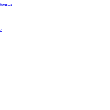
 больше
ре