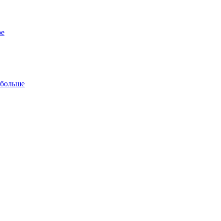
ре
 больше