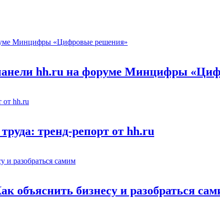
 панели hh.ru на форуме Минцифры «Ци
труда: тренд-репорт от hh.ru
Как объяснить бизнесу и разобраться са