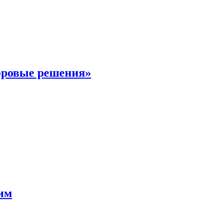
фровые решения»
мим