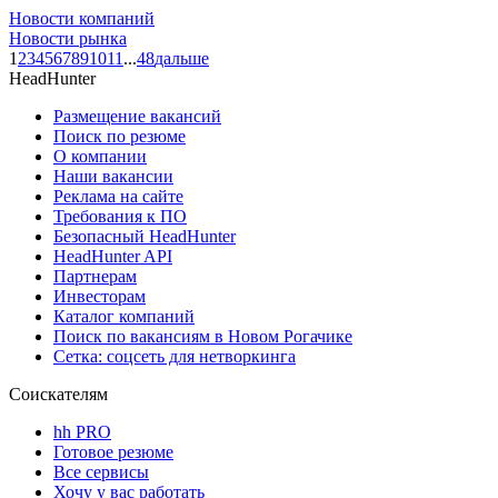
Новости компаний
Новости рынка
1
2
3
4
5
6
7
8
9
10
11
...
48
дальше
HeadHunter
Размещение вакансий
Поиск по резюме
О компании
Наши вакансии
Реклама на сайте
Требования к ПО
Безопасный HeadHunter
HeadHunter API
Партнерам
Инвесторам
Каталог компаний
Поиск по вакансиям в Новом Рогачике
Сетка: соцсеть для нетворкинга
Соискателям
hh PRO
Готовое резюме
Все сервисы
Хочу у вас работать